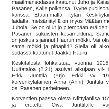
maailmansodassa kaatunut Juho ja Kaisa 
Pasanen, Kalle poikansa, Tyyne puolisons
kanssa. Etäämmällä, kylän Keskikylän
laidalla, metsäniityllä on myös Määtän m
Juhola. Se on ollut jo pitempään eräiden
Pasanen sukuisten kesämökkinä. Samoil
on joskus sijainnut Haurun mökki. Vai ol
sama mökki ja pihapiiri? Siellä oli aik
sodassa kaatunut Jaakko Hauru.
Keskitalosta lohkaistua, vuonna 1915
Uuttataloa (2:21) asuivat alkujaan yli-
Erkki Junttila (Yrjö Erkki vv. 19
korvenkyläläinen Anna (Anni) Junttila 
os. Pasanen perheineen.
Korventien päässä oleva Niittylänlisä 15:
ja erotettu Oiva Junttilalle v