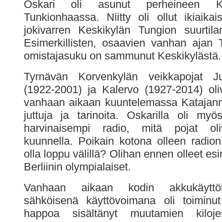
Oskari oli asunut perheineen Ko
Tunkionhaassa. Niitty oli ollut ikiaika
jokivarren Keskikylän Tungion suurtilan 
Esimerkillisten, osaavien vanhan ajan 
omistajasuku on sammunut Keskikylästä.
Tyrnävän Korvenkylän veikkapojat Ju
(1922-2001) ja Kalervo (1927-2014) oli
vanhaan aikaan kuuntelemassa Katajan
juttuja ja tarinoita. Oskarilla oli myös
harvinaisempi radio, mitä pojat ol
kuunnella. Poikain kotona olleen radion
olla loppu välillä? Olihan ennen olleet es
Berliinin olympialaiset.
Vanhaan aikaan kodin akkukäyttö
sähköisenä käyttövoimana oli toiminut
happoa sisältänyt muutamien kiloje