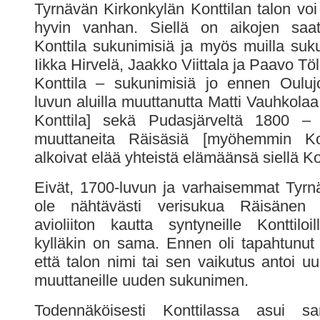
Tyrnävän Kirkonkylän Konttilan talon voi
hyvin vanhan. Siellä on aikojen saa
Konttila sukunimisiä ja myös muilla suku
Iikka Hirvelä, Jaakko Viittala ja Paavo Töll
Konttila – sukunimisiä jo ennen Ouluj
luvun aluilla muuttanutta Matti Vauhkol
Konttila] sekä Pudasjärveltä 1800 – l
muuttaneita Räisäsiä [myöhemmin Kont
alkoivat elää yhteistä elämäänsä siellä Kon
Eivät, 1700-luvun ja varhaisemmat Tyrnä
ole nähtävästi verisukua Räisänen
avioliiton kautta syntyneille Konttiloi
kylläkin on sama. Ennen oli tapahtunut y
että talon nimi tai sen vaikutus antoi uu
muuttaneille uuden sukunimen.
Todennäköisesti Konttilassa asui sam