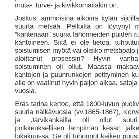
muta-, turve- ja kivikkomaitakin on.
Joskus, ammoisina aikoina kylän sijoilla
suurta metsää. Pelloilta on löytynyt 
”kantenaan” suuria lahonneiden puiden ru
kantoineen. Siitä ei ole tietoa, tuhoutu
soistumisen myötä vai olisiko metsäpalo j
aloittanut prosessin? Hyvin vanh
soistuminen oli ollut. Maassa makaavi
kantojen ja puunrunkojen peittyminen ku
alle on vaatinut hyvin paljon aikaa, satoja
vuosia.
Eräs tarina kertoo, että 1800-luvun puoli
suuria nälkävuosia (vv.1865-1867), Korv
ja Järvikankailla oli ollut suur
poikkeuksellisen lämpimän kesän jäl
lokakuussa. Se oli tuhonnut kaiken puust