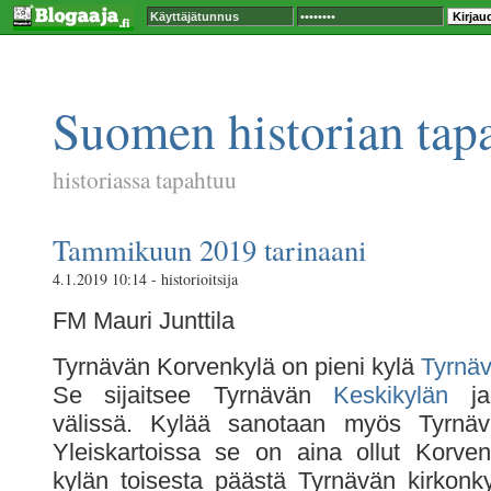
Suomen historian tap
historiassa tapahtuu
Tammikuun 2019 tarinaani
4.1.2019 10:14 - historioitsija
FM Mauri Junttila
Tyrnävän Korvenkylä
on pieni kylä
Tyrnä
Se sijaitsee Tyrnävän
Keskikylän
j
välissä. Kylää sanotaan myös Tyrnäv
Yleiskartoissa se on aina ollut Korve
kylän toisesta päästä Tyrnävän kirkonky