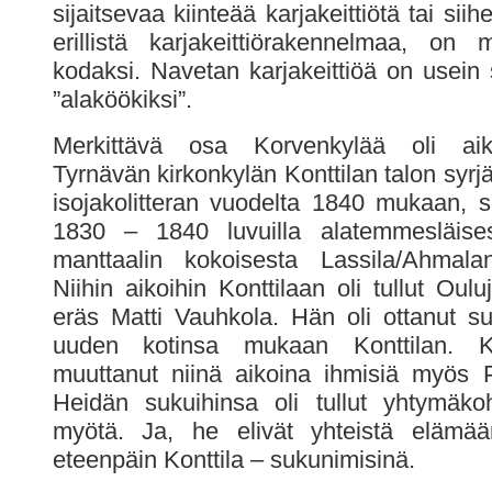
sijaitsevaa kiinteää karjakeittiötä tai sii
erillistä karjakeittiörakennelmaa, on
kodaksi. Navetan karjakeittiöä on usein
”alaköökiksi”.
Merkittävä osa Korvenkylää oli aik
Tyrnävän kirkonkylän Konttilan talon syrjä
isojakolitteran vuodelta 1840 mukaan, se
1830 – 1840 luvuilla alatemmesläise
manttaalin kokoisesta Lassila/Ahmalan
Niihin aikoihin Konttilaan oli tullut Oulu
eräs Matti Vauhkola. Hän oli ottanut 
uuden kotinsa mukaan Konttilan. Ko
muuttanut niinä aikoina ihmisiä myös P
Heidän sukuihinsa oli tullut yhtymäkoht
myötä. Ja, he elivät yhteistä elämää
eteenpäin Konttila – sukunimisinä.