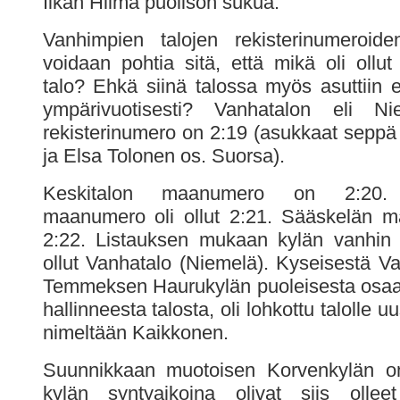
Iikan Hilma puolison sukua.
Vanhimpien talojen rekisterinumeroide
voidaan pohtia sitä, että mikä oli ollut
talo? Ehkä siinä talossa myös asuttiin
ympärivuotisesti? Vanhatalon eli N
rekisterinumero on 2:19 (asukkaat seppä 
ja Elsa Tolonen os. Suorsa).
Keskitalon maanumero on 2:20. 
maanumero oli ollut 2:21. Sääskelän 
2:22. Listauksen mukaan kylän vanhin ta
ollut Vanhatalo (Niemelä). Kyseisestä Va
Temmeksen Haurukylän puoleisesta osaa
hallinneesta talosta, oli lohkottu talolle u
nimeltään Kaikkonen.
Suunnikkaan muotoisen Korvenkylän om
kylän syntyaikoina olivat siis olleet