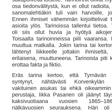
osa tiedonvälitystä, kun ei ollut radioita, 
sanomalehtiäkin tuli vain harvoille, j
Ennen ihmiset vähemmän kirjoittelivat 
asioita ylös. Tarinoissa tallentui tietoa. 
oli siis ollut huvia ja hyötyä aikojen
Toisaalta tarinoinneissa piili vaaransa.
muuttua matkalla. Jokin tarina tai kerto
lähtenyt liikkeelle joltakin ihmiseltä, 
erilaisena, muuttuneena. Tarinoista piti 
erottaa fakta ja fiktio.
Eräs tarina kertoo, että Tyrnävän k
syntynyt, nähtävästi Korvenkylän 
vakituinen asukas tai ehkä oikeammin
perustaja, Iikka Pasanen oli jäänyt täy
kaksivuotiaana vuosien 1865–18
nälkävuosien seurauksena. Hän oli 