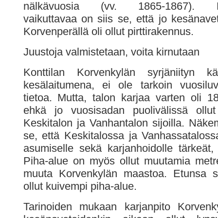
nälkävuosia (vv. 1865-1867). Luo
vaikuttavaa on siis se, että jo kesänave
Korvenperällä oli ollut pirttirakennus.
Juustoja valmistetaan, voita kirnutaan
Konttilan Korvenkylän syrjäniityn kä
kesälaitumena, ei ole tarkoin vuosilu
tietoa. Mutta, talon karjaa varten oli 1
ehkä jo vuosisadan puolivälissä ollut
Keskitalon ja Vanhantalon sijoilla. Näke
se, että Keskitalossa ja Vanhassatalossa
asumiselle sekä karjanhoidolle tärkeät, 
Piha-alue on myös ollut muutamia metr
muuta Korvenkylän maastoa. Etunsa sek
ollut kuivempi piha-alue.
Tarinoiden mukaan karjanpito Korvenky