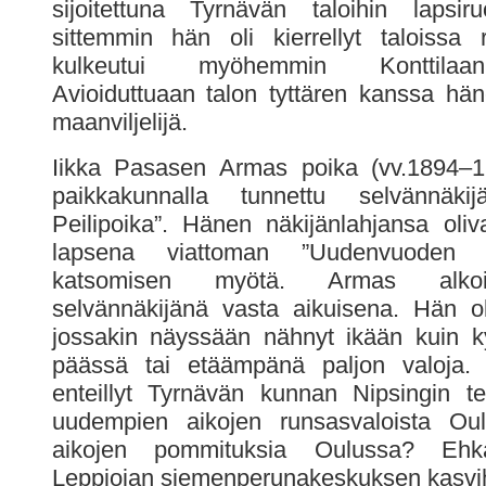
sijoitettuna Tyrnävän taloihin lapsiru
sittemmin hän oli kierrellyt taloissa
kulkeutui myöhemmin Konttilaan
Avioiduttuaan talon tyttären kanssa häne
maanviljelijä.
Iikka Pasasen Armas poika (vv.1894–19
paikkakunnalla tunnettu selvännäki
Peilipoika”. Hänen näkijänlahjansa oliva
lapsena viattoman ”Uudenvuoden On
katsomisen myötä. Armas alkoi
selvännäkijänä vasta aikuisena. Hän ol
jossakin näyssään nähnyt ikään kuin k
päässä tai etäämpänä paljon valoja. 
enteillyt Tyrnävän kunnan Nipsingin teo
uudempien aikojen runsasvaloista Oul
aikojen pommituksia Oulussa? Ehk
Leppiojan siemenperunakeskuksen kasvi