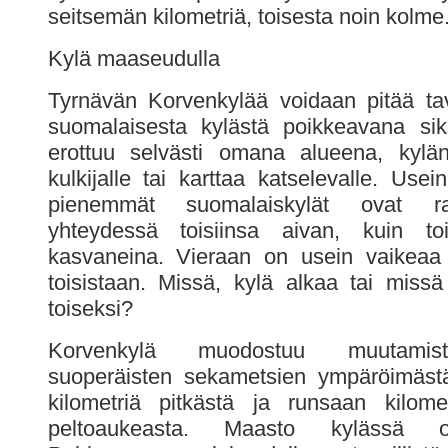
seitsemän kilometriä, toisesta noin kolme
Kylä maaseudulla
Tyrnävän Korvenkylää voidaan pitää ta
suomalaisesta kylästä poikkeavana sik
erottuu selvästi omana alueena, kylä
kulkijalle tai karttaa katselevalle. Use
pienemmät suomalaiskylät ovat rake
yhteydessä toisiinsa aivan, kuin tois
kasvaneina. Vieraan on usein vaikeaa 
toisistaan. Missä, kylä alkaa tai missä
toiseksi?
Korvenkylä muodostuu muutamist
suoperäisten sekametsien ympäröimäst
kilometriä pitkästä ja runsaan kilome
peltoaukeasta. Maasto kylässä 