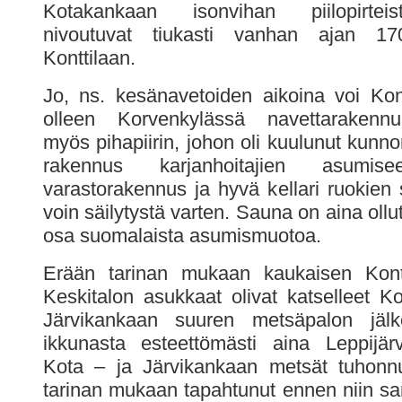
Kotakankaan isonvihan piilopirteis
nivoutuvat tiukasti vanhan ajan 1
Konttilaan.
Jo, ns. kesänavetoiden aikoina voi Kont
olleen Korvenkylässä navettarakennu
myös pihapiirin, johon oli kuulunut kunnon 
rakennus karjanhoitajien asumise
varastorakennus ja hyvä kellari ruokien 
voin säilytystä varten. Sauna on aina ollut
osa suomalaista asumismuotoa.
Erään tarinan mukaan kaukaisen Kontt
Keskitalon asukkaat olivat katselleet K
Järvikankaan suuren metsäpalon jälke
ikkunasta esteettömästi aina Leppijär
Kota – ja Järvikankaan metsät tuhonnut
tarinan mukaan tapahtunut ennen niin san