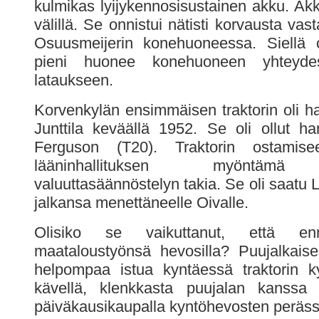
kulmikas lyijykennosisustainen akku. Akk
välillä. Se onnistui nätisti korvausta va
Osuusmeijerin konehuoneessa. Siellä o
pieni huonee konehuoneen yhteyde
lataukseen.
Korvenkylän ensimmäisen traktorin oli ha
Junttila keväällä 1952. Se oli ollut ha
Ferguson (T20). Traktorin ostamise
lääninhallituksen myöntämä 
valuuttasäännöstelyn takia. Se oli saatu
jalkansa menettäneelle Oivalle.
Olisiko se vaikuttanut, että en
maataloustyönsä hevosilla? Puujalkais
helpompaa istua kyntäessä traktorin k
kävellä, klenkkasta puujalan kanssa t
päiväkausikaupalla kyntöhevosten peräss