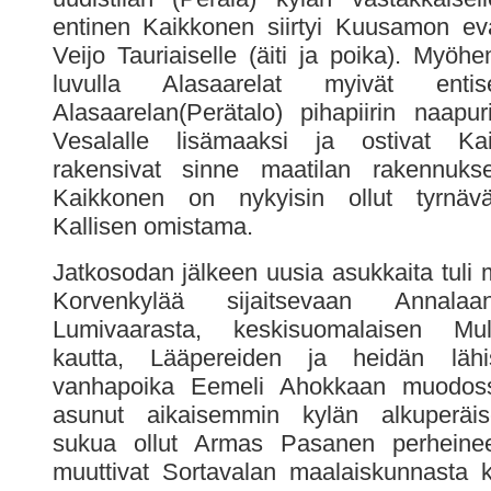
entinen Kaikkonen siirtyi Kuusamon eva
Veijo Tauriaiselle (äiti ja poika). Myö
luvulla Alasaarelat myivät ent
Alasaarelan(Perätalo) pihapiirin naapur
Vesalalle lisämaaksi ja ostivat Ka
rakensivat sinne maatilan rakennukse
Kaikkonen on nykyisin ollut tyrnävä
Kallisen omistama.
Jatkosodan jälkeen uusia asukkaita tuli 
Korvenkylää sijaitsevaan Annalaa
Lumivaarasta, keskisuomalaisen Mul
kautta, Lääpereiden ja heidän lähis
vanhapoika Eemeli Ahokkaan muodoss
asunut aikaisemmin kylän alkuperäi
sukua ollut Armas Pasanen perheinee
muuttivat Sortavalan maalaiskunnasta ko