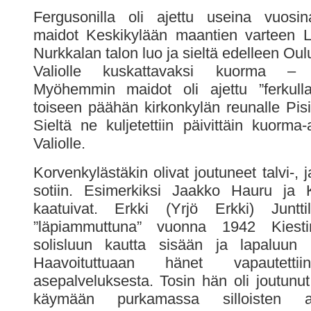
Fergusonilla oli ajettu useina vuosin
maidot Keskikylään maantien varteen L
Nurkkalan talon luo ja sieltä edelleen O
Valiolle kuskattavaksi kuorma – au
Myöhemmin maidot oli ajettu ”ferkulla
toiseen päähän kirkonkylän reunalle Pisi
Sieltä ne kuljetettiin päivittäin kuorma
Valiolle.
Korvenkylästäkin olivat joutuneet talvi-, j
sotiin. Esimerkiksi Jaakko Hauru ja K
kaatuivat. Erkki (Yrjö Erkki) Junttil
”läpiammuttuna” vuonna 1942 Kiestin
solisluun kautta sisään ja lapaluun k
Haavoituttuaan hänet vapautettii
asepalveluksesta. Tosin hän oli joutunut s
käymään purkamassa silloisten as