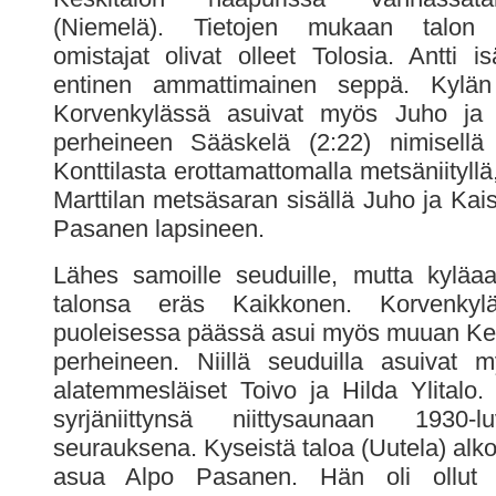
(Niemelä). Tietojen mukaan talon 
omistajat olivat olleet Tolosia. Antti is
entinen ammattimainen seppä. Kylän 
Korvenkylässä asuivat myös Juho ja
perheineen Sääskelä (2:22) nimisellä 
Konttilasta erottamattomalla metsäniityllä,
Marttilan metsäsaran sisällä Juho ja Kais
Pasanen lapsineen.
Lähes samoille seuduille, mutta kyläaa
talonsa eräs Kaikkonen. Korvenkyl
puoleisessa päässä asui myös muuan Ke
perheineen. Niillä seuduilla asuivat 
alatemmesläiset Toivo ja Hilda Ylitalo.
syrjäniittynsä niittysaunaan 1930-
seurauksena. Kyseistä taloa (Uutela) al
asua Alpo Pasanen. Hän oli ollut ”