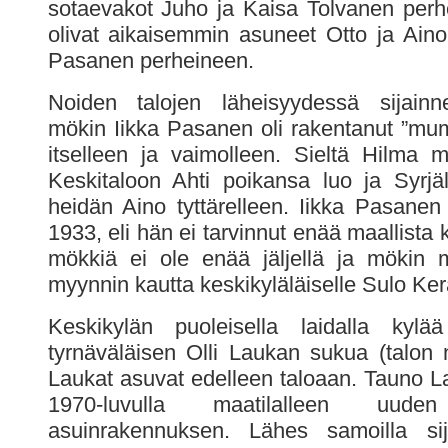
sotaevakot Juho ja Kaisa Tolvanen perh
olivat aikaisemmin asuneet Otto ja Ain
Pasanen perheineen.
Noiden talojen läheisyydessä sijainn
mökin Iikka Pasanen oli rakentanut ”m
itselleen ja vaimolleen. Sieltä Hilma m
Keskitaloon Ahti poikansa luo ja Syrjä
heidän Aino tyttärelleen. Iikka Pasanen
1933, eli hän ei tarvinnut enää maallista k
mökkiä ei ole enää jäljellä ja mökin ma
myynnin kautta keskikyläläiselle Sulo Ker
Keskikylän puoleisella laidalla kyl
tyrnäväläisen Olli Laukan sukua (talon n
Laukat asuvat edelleen taloaan. Tauno L
1970-luvulla maatilalleen uude
asuinrakennuksen. Lähes samoilla sijo