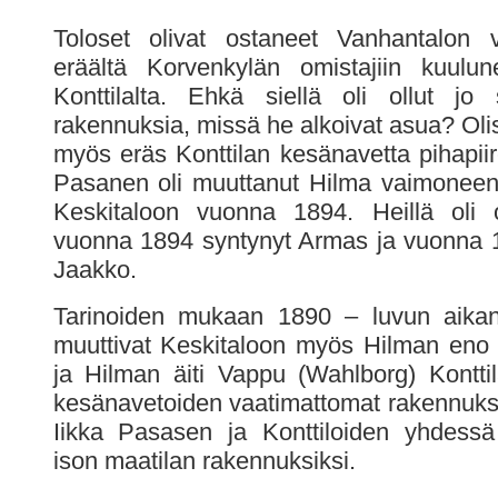
Toloset olivat ostaneet Vanhantalon
eräältä Korvenkylän omistajiin kuulun
Konttilalta. Ehkä siellä oli ollut jo si
rakennuksia, missä he alkoivat asua? Olisi
myös eräs Konttilan kesänavetta pihapiir
Pasanen oli muuttanut Hilma vaimoneen
Keskitaloon vuonna 1894. Heillä oli 
vuonna 1894 syntynyt Armas ja vuonna 
Jaakko.
Tarinoiden mukaan 1890 – luvun aikana
muuttivat Keskitaloon myös Hilman eno M
ja Hilman äiti Vappu (Wahlborg) Konttil
kesänavetoiden vaatimattomat rakennukse
Iikka Pasasen ja Konttiloiden yhdessä
ison maatilan rakennuksiksi.