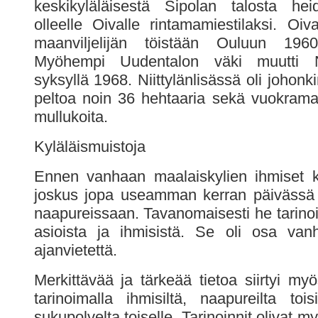
keskikyläläisestä Sipolan talosta he
olleelle Oivalle rintamamiestilaksi. Oiv
maanviljelijän töistään Ouluun 196
Myöhempi Uudentalon väki muutti Nii
syksyllä 1968. Niittylänlisässä oli johonki
peltoa noin 36 hehtaaria sekä vuokramai
mullukoita.
Kyläläismuistoja
Ennen vanhaan maalaiskylien ihmiset k
joskus jopa useamman kerran päivässä 
naapureissaan. Tavanomaisesti he tarinoi
asioista ja ihmisistä. Se oli osa van
ajanvietettä.
Merkittävää ja tärkeää tietoa siirtyi myö
tarinoimalla ihmisiltä, naapureilta toi
sukupolvelta toiselle. Tarinoinnit olivat m