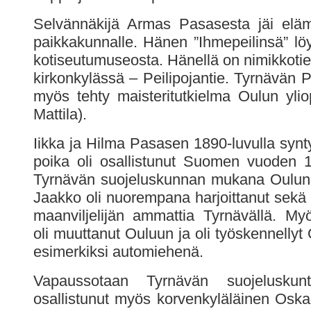
Selvännäkijä Armas Pasasesta jäi eläm
paikkakunnalle. Hänen ”Ihmepeilinsä” lö
kotiseutumuseosta. Hänellä on nimikkoti
kirkonkylässä – Peilipojantie. Tyrnävän P
myös tehty maisteritutkielma Oulun yliop
Mattila).
Iikka ja Hilma Pasasen 1890-luvulla synt
poika oli osallistunut Suomen vuoden 
Tyrnävän suojeluskunnan mukana Oulun 
Jaakko oli nuorempana harjoittanut sekä a
maanviljelijän ammattia Tyrnävällä. M
oli muuttanut Ouluun ja oli työskennellyt 
esimerkiksi automiehenä.
Vapaussotaan Tyrnävän suojeluskunt
osallistunut myös korvenkyläläinen Oska