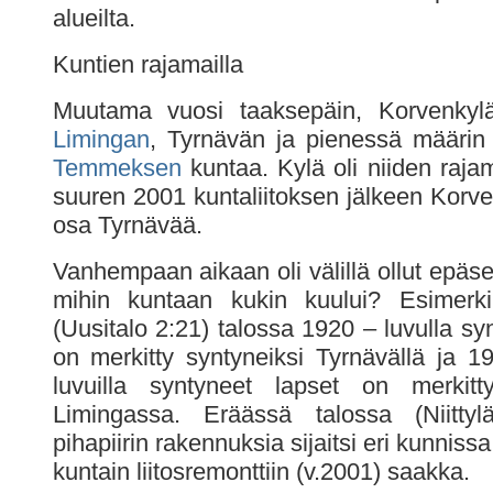
alueilta.
Kuntien rajamailla
Muutama vuosi taaksepäin, Korvenkyläs
Limingan
, Tyrnävän ja pienessä määrin
Temmeksen
kuntaa. Kylä oli niiden raja
suuren 2001 kuntaliitoksen jälkeen Korve
osa Tyrnävää.
Vanhempaan aikaan oli välillä ollut epäsel
mihin kuntaan kukin kuului? Esimerk
(Uusitalo 2:21) talossa 1920 – luvulla sy
on merkitty syntyneiksi Tyrnävällä ja 
luvuilla syntyneet lapset on merkitty
Limingassa. Eräässä talossa (Niittylä
pihapiirin rakennuksia sijaitsi eri kunniss
kuntain liitosremonttiin (v.2001) saakka.