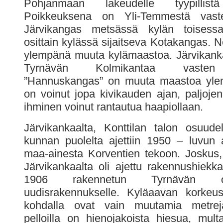
Pohjanmaan lakeudelle tyypillist
Poikkeuksena on Yli-Temmestä vaste
Järvikangas metsässä kylän toisess
osittain kylässä sijaitseva Kotakangas. 
ylempänä muuta kylämaastoa. Järvikank
Tyrnävän Kolmikantaa vasten 
”Hannuskangas” on muuta maastoa ylem
on voinut jopa kivikauden ajan, paljojen
ihminen voinut rantautua haapiollaan.
Järvikankaalta, Konttilan talon osuude
kunnan puolelta ajettiin 1950 – luvun 
maa-ainesta Korventien tekoon. Joskus,
Järvikankaalta oli ajettu rakennushiekk
1906 rakennetun Tyrnävän osu
uudisrakennukselle. Kyläaavan korkeus
kohdalla ovat vain muutamia metrej
pelloilla on hienojakoista hiesua, multa