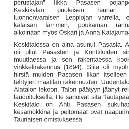
perustajan” Iikka Pasasen pojanp
Keskikylän puoleisen reunan met
luonnonvaraisen Leppiojan varrella, 
kalaisan lammen, poukaman ranna
aikoinaan myös Oskari ja Anna Katajama
Keskitalossa on aina asunut Pasasia. 
oli ollut Pasasten ja Konttiloiden s
muuttaessa ja sen rakentaessa kook
vinkkelirakennus (1894). Siitä oli myö
hirsiä muiden Pasasen Iikan itselleen 
tehtyjen maatilan rakennusten: Uudentalo
Alatalon tekoon. Talon päätyyn jäänyt reik
laudoituksella. He sanoivat sitä ”lautapää
Keskitalo on Ahti Pasasen sukuhaa
kesämökkinä ja peltomaat ovat naapurin
Tauriaisen omistuksessa.