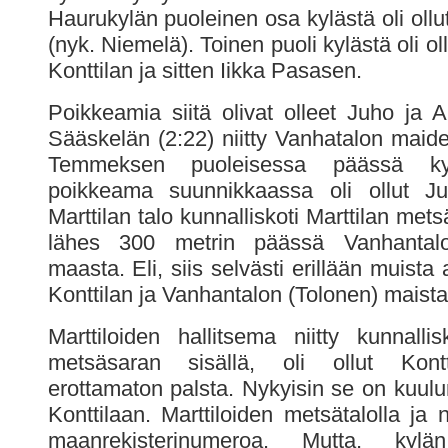
Haurukylän puoleinen osa kylästä oli oll
(nyk. Niemelä). Toinen puoli kylästä oli ol
Konttilan ja sitten Iikka Pasasen.
Poikkeamia siitä olivat olleet Juho ja A
Sääskelän (2:22) niitty Vanhatalon maiden
Temmeksen puoleisessa päässä ky
poikkeama suunnikkaassa oli ollut J
Marttilan talo kunnalliskoti Marttilan mets
lähes 300 metrin päässä Vanhantalo
maasta. Eli, siis selvästi erillään muista 
Konttilan ja Vanhantalon (Tolonen) maista
Marttiloiden hallitsema niitty kunnallis
metsäsaran sisällä, oli ollut Kontt
erottamaton palsta. Nykyisin se on kuulu
Konttilaan. Marttiloiden metsätalolla ja ni
maanrekisterinumeroa. Mutta, kylä