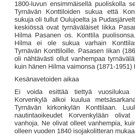
1800-luvun ensimmäisellä puoliskolla s
Tyrnävän Konttiloiden sukua että Kontt
sukuja oli tullut Oulujoelta ja Pudasjärvelt
keskiössä ovat tyrnäväläiset Iikka Pas
Hilma Pasanen os. Konttila puolisonsa
Hilma ei ole sukua varhain Konttilas
Tyrnävän Konttiloille. Pasasen Iikan (18
oli nähtävästi ollut vanhempaa tyrnäväl
kuin hänen Hilma vaimonsa (1871-1951) K
Kesänavetoiden aikaa
Ei voida esittää tiettyä vuosilukua s
Korvenkylä alkoi kuulua metsäsarkana 
Tyrnävän kirkonkylän Konttilaan. Luul
nautintaoikeudet Korvenkylään olivat 
vanhoja. Ne olivat olleet vanhempia, kui
olleen vuoden 1840 isojakolitteran mukaa