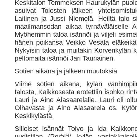
Keskitalon Temmeksen Haurukylän puole
asuivat Tolosten jälkeen yhteisomistu
Laitinen ja Jussi Niemelä. Heiltä talo si
maailmansodan aikaa tyrnäväläiselle Ah
Myöhemmin taloa isännöi ja viljeli esimer
hänen poikansa Veikko Vesala eläkeikä
Nykyisin taloa ja muitakin Korvenkylän 
peltomaita isännöi Jari Tauriainen.
Sotien aikana ja jälkeen muutoksia
Viime sotien aikana, kylän vanhimpii
talosta, Kaikkosesta erotettiin isohko rin
Lauri ja Aino Alasaarelalle. Lauri oli ollu
Olhavasta ja Aino Alasaarela os. Kytö
Keskikylästä.
Silloiset isännät Toivo ja Ida Kaikkon
uudistilan (Perälä) kylän vastakkaisell