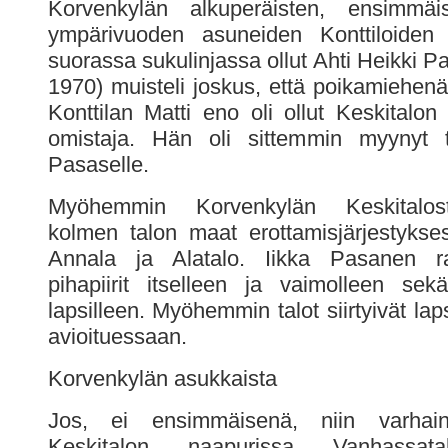
Korvenkylän alkuperäisten, ensimmäi
ympärivuoden asuneiden Konttiloiden
suorassa sukulinjassa ollut Ahti Heikki 
1970) muisteli joskus, että poikamiehenä
Konttilan Matti eno oli ollut Keskitalo
omistaja. Hän oli sittemmin myynyt t
Pasaselle.
Myöhemmin Korvenkylän Keskitalosta
kolmen talon maat erottamisjärjestykses
Annala ja Alatalo. Iikka Pasanen ra
pihapiirit itselleen ja vaimolleen sek
lapsilleen. Myöhemmin talot siirtyivät lap
avioituessaan.
Korvenkylän asukkaista
Jos, ei ensimmäisenä, niin varhain
Keskitalon naapurissa Vanhassat