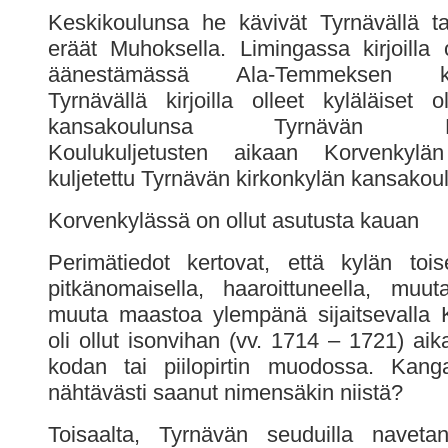
Keskikoulunsa he kävivät Tyrnävällä t
eräät Muhoksella. Limingassa kirjoilla o
äänestämässä Ala-Temmeksen kan
Tyrnävällä kirjoilla olleet kyläläiset o
kansakoulunsa Tyrnävän Kesk
Koulukuljetusten aikaan Korvenkylä
kuljetettu Tyrnävän kirkonkylän kansakou
Korvenkylässä on ollut asutusta kauan
Perimätiedot kertovat, että kylän toi
pitkänomaisella, haaroittuneella, muu
muuta maastoa ylempänä sijaitsevalla 
oli ollut isonvihan (vv. 1714 – 1721) aik
kodan tai piilopirtin muodossa. Kan
nähtävästi saanut nimensäkin niistä?
Toisaalta, Tyrnävän seuduilla naveta