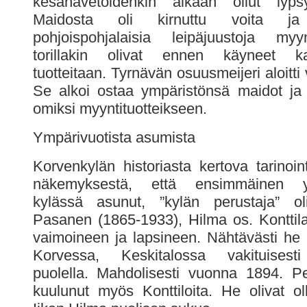
kesänavetoidenkin aikaan ollut lypsyk
Maidosta oli kirnuttu voita ja 
pohjoispohjalaisia leipäjuustoja myy
torillakin olivat ennen käyneet k
tuotteitaan. Tyrnävän osuusmeijeri aloitt
Se alkoi ostaa ympäristönsä maidot ja j
omiksi myyntituotteikseen.
Ympärivuotista asumista
Korvenkylän historiasta kertova tarinoint
näkemyksestä, että ensimmäinen y
kylässä asunut, ”kylän perustaja” oli
Pasanen (1865-1933), Hilma os. Konttil
vaimoineen ja lapsineen. Nähtävästi he 
Korvessa, Keskitalossa vakituisest
puolella. Mahdolisesti vuonna 1894. P
kuulunut myös Konttiloita. He olivat o