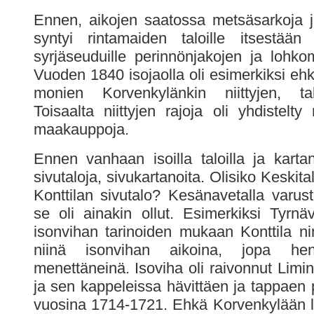
Ennen, aikojen saatossa metsäsarkoja ja 
syntyi rintamaiden taloille itsestään 
syrjäseuduille perinnönjakojen ja lohko
Vuoden 1840 isojaolla oli esimerkiksi eh
monien Korvenkylänkin niittyjen, tal
Toisaalta niittyjen rajoja oli yhdistelt
maakauppoja.
Ennen vanhaan isoilla taloilla ja kartano
sivutaloja, sivukartanoita. Olisiko Keskita
Konttilan sivutalo? Kesänavetalla varuste
se oli ainakin ollut. Esimerkiksi Tyrnäv
isonvihan tarinoiden mukaan Konttila nim
niinä isonvihan aikoina, jopa henk
menettäneinä. Isoviha oli raivonnut Limi
ja sen kappeleissa hävittäen ja tappaen 
vuosina 1714-1721. Ehkä Korvenkylään lii