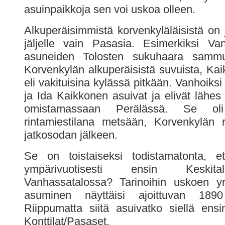
asuinpaikkoja sen voi uskoa olleen.
Alkuperäisimmistä korvenkyläläisistä on 
jäljelle vain Pasasia. Esimerkiksi Va
asuneiden Tolosten sukuhaara sammu
Korvenkylän alkuperäisistä suvuista, Ka
eli vakituisina kylässä pitkään. Vanhoiksi
ja Ida Kaikkonen asuivat ja elivät lähes 
omistamassaan Perälässä. Se oli
rintamiestilana metsään, Korvenkylän 
jatkosodan jälkeen.
Se on toistaiseksi todistamatonta, et
ympärivuotisesti ensin Keskit
Vanhassatalossa? Tarinoihin uskoen ym
asuminen näyttäisi ajoittuvan 1890
Riippumatta siitä asuivatko siellä ensi
Konttilat/Pasaset.