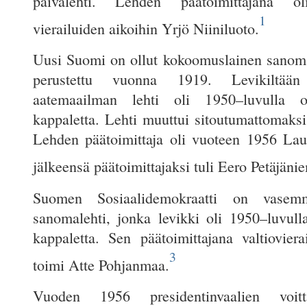
päivälehti. Lehden päätoimittajana ol
1
vierailuiden aikoihin Yrjö Niiniluoto.
Uusi Suomi on ollut kokoomuslainen sanomal
perustettu vuonna 1919. Levikiltään p
aatemaailman lehti oli 1950–luvulla 
kappaletta. Lehti muuttui sitoutumattomaks
Lehden päätoimittaja oli vuoteen 1956 La
jälkeensä päätoimittajaksi tuli Eero Petäjänie
Suomen Sosiaalidemokraatti on vasemm
sanomalehti, jonka levikki oli 1950–luvull
kappaletta. Sen päätoimittajana valtioviera
3
toimi Atte Pohjanmaa.
Vuoden 1956 presidentinvaalien voitt