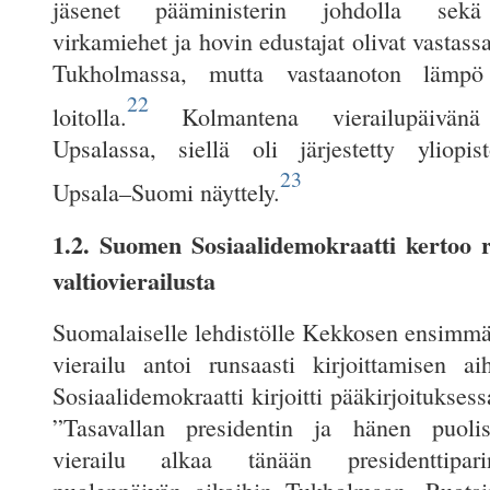
jäsenet pääministerin johdolla sek
virkamiehet ja hovin edustajat olivat vastassa
Tukholmassa, mutta vastaanoton lämpö
22
loitolla.
Kolmantena vierailupäivänä
Upsalassa, siellä oli järjestetty yliopis
23
Upsala–Suomi näyttely.
1.2. Suomen Sosiaalidemokraatti kertoo r
valtiovierailusta
Suomalaiselle lehdistölle Kekkosen ensimmäi
vierailu antoi runsaasti kirjoittamisen a
Sosiaalidemokraatti kirjoitti pääkirjoitukses
”Tasavallan presidentin ja hänen puoli
vierailu alkaa tänään presidenttipar