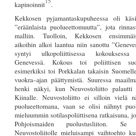
15
kapinoinnit
.
Kekkosen pyjamantaskupuheessa oli käs
”eräänlaista puolueettomuutta”, jota rinnas
malliin. Tuolloin, Kekkosen ensimmäis
aikoihin alkoi laantua niin sanottu ”Geneve
syntyi ulkopoliittisessa kokouksessa 
Genevessä. Kokous toi poliittisen suo
esimerkiksi toi Porkkalan takaisin Suomell
vuokra–ajan päättymistä. Suuressa maailm
henki näkyi, kun Neuvostoliitto palautti
Kiinalle. Neuvostoliitto ei silloin vielä
puolueettomana, vaan se olisi nähnyt puo
mieluummin sotilaspoliittisena ratkaisuna, jo
Pohjoismaiden puolustusliiton. Se 
Neuvostoliitolle mieluisampi vaihtoehto k