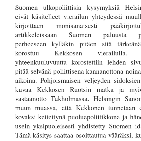
Suomen ulkopoliittisia kysymyksiä Hels
eivät käsitelleet vierailun yhteydessä muul
kirjoittaen monisanaisesti pääkirjoit
artikkeleissaan Suomen paluusta po
perheeseen kylläkin pitäen sitä tärkeän
korostuu Kekkosen vierailulla. Po
yhteenkuuluvuutta korostettiin lehden sivu
pitää selvänä poliittisena kannanottona noi
aikoina. Pohjoismaisen veljeyden sidoksien
kuvaa Kekkosen Ruotsin matka ja myös 
vastaanotto Tukholmassa. Helsingin Sanoma
muun muassa, että Kekkonen tunnetaan 
kovaksi keitettynä puoluepoliitikkona ja hä
usein yksipuoleisesti yhdistetty Suomen idä
Tämä käsitys saattaa osoittautua vääräksi, ku