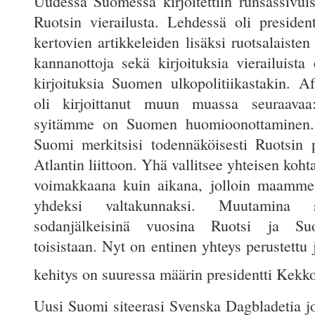
Uudessa Suomessa kirjoitettiin runsassivui
Ruotsin vierailusta. Lehdessä oli president
kertovien artikkeleiden lisäksi ruotsalaiste
kannanottoja sekä kirjoituksia vierailuista 
kirjoituksia Suomen ulkopolitiikastakin. A
oli kirjoittanut muun muassa seuraavaa
syitämme on Suomen huomioonottaminen.
Suomi merkitsisi todennäköisesti Ruotsin
Atlantin liittoon. Yhä vallitsee yhteisen koht
voimakkaana kuin aikana, jolloin maamme 
yhdeksi valtakunnaksi. Muutamina s
sodanjälkeisinä vuosina Ruotsi ja Suo
toisistaan. Nyt on entinen yhteys perustettu 
kehitys on suuressa määrin presidentti Kekk
Uusi Suomi siteerasi Svenska Dagbladetia jo