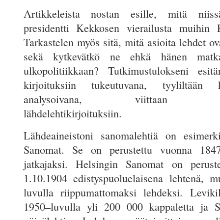
Artikkeleista nostan esille, mitä niissä
presidentti Kekkosen vierailusta muihin 
Tarkastelen myös sitä, mitä asioita lehdet ov
sekä kytkevätkö ne ehkä hänen matk
ulkopolitiikkaan? Tutkimustulokseni esit
kirjoituksiin tukeutuvana, tyyliltään
analysoivana, viittaan tutk
lähdelehtikirjoituksiin.
Lähdeaineistoni sanomalehtiä on esimerki
Sanomat. Se on perustettu vuonna 1847
jatkajaksi. Helsingin Sanomat on peruste
1.10.1904 edistyspuoluelaisena lehtenä, 
luvulla riippumattomaksi lehdeksi. Levikil
1950–luvulla yli 200 000 kappaletta ja 