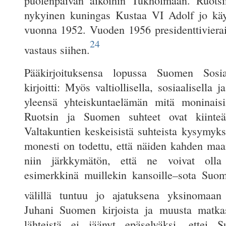
puolenpäivän aikoihin Tukholmaan. Ruotsi
nykyinen kuningas Kustaa VI Adolf jo kä
vuonna 1952. Vuoden 1956 presidenttiviera
24
vastaus siihen.
Pääkirjoituksensa lopussa Suomen Sosiaa
kirjoitti: Myös valtiollisella, sosiaalisella ja
yleensä yhteiskuntaelämän mitä moninaisi
Ruotsin ja Suomen suhteet ovat kiinteät
Valtakuntien keskeisistä suhteista kysymyks
monesti on todettu, että näiden kahden maa
niin järkkymätön, että ne voivat olla
esimerkkinä muillekin kansoille–sota Suo
välillä tuntuu jo ajatuksena yksinomaan 
Juhani Suomen kirjoista ja muusta matkas
lähteistä ei jäänyt epäselväksi, ettei S