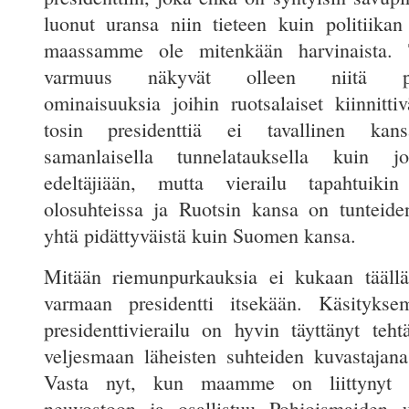
luonut uransa niin tieteen kuin politiikan 
maassamme ole mitenkään harvinaista. 
varmuus näkyvät olleen niitä pre
ominaisuuksia joihin ruotsalaiset kiinnitti
tosin presidenttiä ei tavallinen kans
samanlaisella tunnelatauksella kuin j
edeltäjiään, mutta vierailu tapahtuikin
olosuhteissa ja Ruotsin kansa on tunteide
yhtä pidättyväistä kuin Suomen kansa.
Mitään riemunpurkauksia ei kukaan täällä
varmaan presidentti itsekään. Käsityks
presidenttivierailu on hyvin täyttänyt teh
veljesmaan läheisten suhteiden kuvastajana 
Vasta nyt, kun maamme on liittynyt P
neuvostoon ja osallistuu Pohjoismaiden u