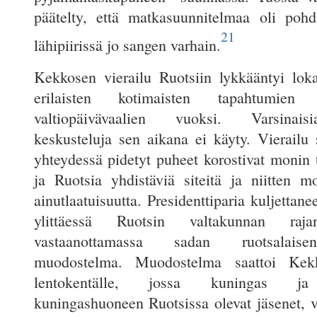
päätelty, että matkasuunnitelmaa oli poh
21
lähipiirissä jo sangen varhain.
Kekkosen vierailu Ruotsiin lykkääntyi lo
erilaisten kotimaisten tapahtumien
valtiopäivävaalien vuoksi. Varsinaisi
keskusteluja sen aikana ei käyty. Vierailu 
yhteydessä pidetyt puheet korostivat monin
ja Ruotsia yhdistäviä siteitä ja niitten mo
ainutlaatuisuutta. Presidenttiparia kuljettan
ylittäessä Ruotsin valtakunnan raj
vastaanottamassa sadan ruotsalaise
muodostelma. Muodostelma saattoi Kek
lentokentälle, jossa kuningas ja 
kuningashuoneen Ruotsissa olevat jäsenet, v