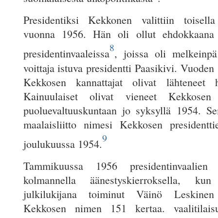
Presidentiksi Kekkonen valittiin toisella
vuonna 1956. Hän oli ollut ehdokkaana
8
presidentinvaaleissa
, joissa oli melkeinpä 
voittaja istuva presidentti Paasikivi. Vuoden
Kekkosen kannattajat olivat lähteneet h
Kainuulaiset olivat vieneet Kekkosen
puoluevaltuuskuntaan jo syksyllä 1954. S
maalaisliitto nimesi Kekkosen presidentt
9
joulukuussa 1954.
Tammikuussa 1956 presidentinvaalien t
kolmannella äänestyskierroksella, kun 
julkilukijana toiminut Väinö Leskinen
Kekkosen nimen 151 kertaa. vaalitilais