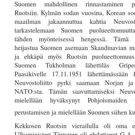
Suomen mahdollinen rinnastaminen pu
Ruotsiin. Kylmän sodan vuosina, Korean sod
maailman jakaannuttua kahtia Neuvosto
tarkastelemaan Suomen puolueettomuutta
tähden myönteisessä hengessä. Tämä s
heijastua Suomen asemaan Skandinavian ma
ja ehkäpä myös Ruotsin puolueettomuusm
Suomen Tukholman lähettiläs Gripen
Paasikivelle 17.11.1951 lähettämässään k
Neuvostoliitto pyrki saamaan Norjan ja
NATO:sta. Tämän saavuttamiseksi Neuvost
mielellään hyväksynyt Pohjoismaiden pu
perustamisen ja mielellään Suomen siihen ku
Kekkosen Ruotsin vierailulla oli oma es
Ulkoministeri Törngren oli ehdottanut G.A. 