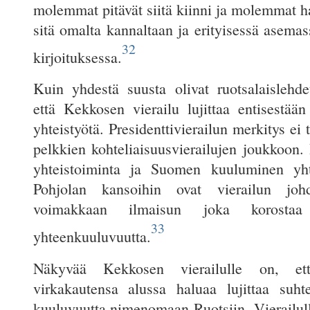
molemmat pitävät siitä kiinni ja molemmat ha
sitä omalta kannaltaan ja erityisessä asemass
32
kirjoituksessa.
Kuin yhdestä suusta olivat ruotsalaislehdet
että Kekkosen vierailu lujittaa entisestään
yhteistyötä. Presidenttivierailun merkitys ei
pelkkien kohteliaisuusvierailujen joukkoon.
yhteistoiminta ja Suomen kuuluminen yh
Pohjolan kansoihin ovat vierailun joh
voimakkaan ilmaisun joka korostaa 
33
yhteenkuuluvuutta.
Näkyvää Kekkosen vierailulle on, e
virkakautensa alussa haluaa lujittaa suht
kuuluvuutta nimenomaan Ruotsiin. Vierailull