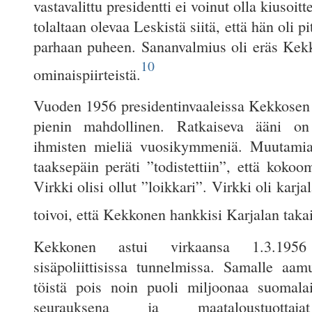
vastavalittu presidentti ei voinut olla kiusoit
tolaltaan olevaa Leskistä siitä, että hän oli 
parhaan puheen. Sananvalmius oli eräs Kek
10
ominaispiirteistä.
Vuoden 1956 presidentinvaaleissa Kekkosen v
pienin mahdollinen. Ratkaiseva ääni on 
ihmisten mieliä vuosikymmeniä. Muutamia 
taaksepäin peräti ”todistettiin”, että koko
Virkki olisi ollut ”loikkari”. Virkki oli karjal
toivoi, että Kekkonen hankkisi Karjalan takai
Kekkonen astui virkaansa 1.3.1956 
sisäpoliittisissa tunnelmissa. Samalle aamu
töistä pois noin puoli miljoonaa suomalai
seurauksena ja maataloustuottajat