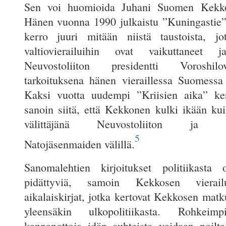
Sen voi huomioida Juhani Suomen Kekkos-
Hänen vuonna 1990 julkaistu ”Kuningastie”
kerro juuri mitään niistä taustoista, j
valtiovierailuihin ovat vaikuttaneet
Neuvostoliiton presidentti Voroshi
tarkoituksena hänen vieraillessa Suomessa
Kaksi vuotta uudempi ”Kriisien aika” ker
sanoin siitä, että Kekkonen kulki ikään kui
välittäjänä Neuvostoliiton ja Po
5
Natojäsenmaiden välillä.
Sanomalehtien kirjoitukset politiikasta 
pidättyviä, samoin Kekkosen vierail
aikalaiskirjat, jotka kertovat Kekkosen matk
yleensäkin ulkopolitiikasta. Rohkeimpi
kannanottoja idän suhteista voidaan noilta