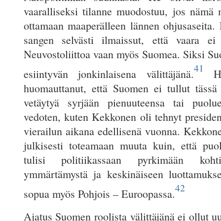
vaaralliseksi tilanne muodostuu, jos nämä 
ottamaan maaperälleen lännen ohjusaseita. 
sangen selvästi ilmaissut, että vaara ei
Neuvostoliittoa vaan myös Suomea. Siksi Suo
41
esiintyvän jonkinlaisena välittäjänä.
Hru
huomauttanut, että Suomen ei tullut täss
vetäytyä syrjään pienuuteensa tai puolue
vedoten, kuten Kekkonen oli tehnyt presiden
vierailun aikana edellisenä vuonna. Kekkone
julkisesti toteamaan muuta kuin, että pu
tulisi politiikassaan pyrkimään koh
ymmärtämystä ja keskinäiseen luottamukse
42
sopua myös Pohjois – Euroopassa.
Ajatus Suomen roolista välittäjänä ei ollut uu