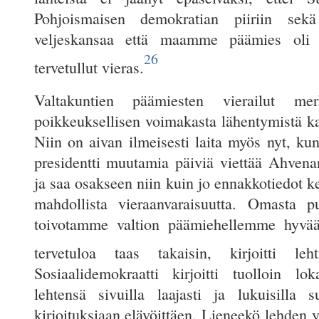
Pohjoismaisen demokratian piiriin sek
veljeskansaa että maamme päämies oli s
26
tervetullut vieras.
Valtakuntien päämiesten vierailut mer
poikkeuksellisen voimakasta lähentymistä ka
Niin on aivan ilmeisesti laita myös nyt, ku
presidentti muutamia päiviä viettää Ahven
ja saa osakseen niin kuin jo ennakkotiedot k
mahdollista vieraanvaraisuutta. Omasta p
toivotamme valtion päämiehellemme hyvä
tervetuloa taas takaisin, kirjoitti leht
Sosiaalidemokraatti kirjoitti tuolloin l
lehtensä sivuilla laajasti ja lukuisilla su
kirjoituksiaan elävöittäen. Lieneekö lehden y