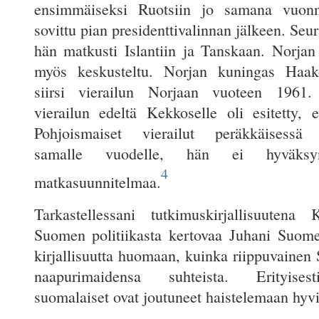
ensimmäiseksi Ruotsiin jo samana vuon
sovittu pian presidenttivalinnan jälkeen. Se
hän matkusti Islantiin ja Tanskaan. Norjan 
myös keskusteltu. Norjan kuningas Haa
siirsi vierailun Norjaan vuoteen 1961
vierailun edeltä Kekkoselle oli esitetty, e
Pohjoismaiset vierailut peräkkäisessä j
samalle vuodelle, hän ei hyväksyny
4
matkasuunnitelmaa.
Tarkastellessani tutkimuskirjallisuutena
Suomen politiikasta kertovaa Juhani Suome
kirjallisuutta huomaan, kuinka riippuvainen 
naapurimaidensa suhteista. Erityisest
suomalaiset ovat joutuneet haistelemaan hyv