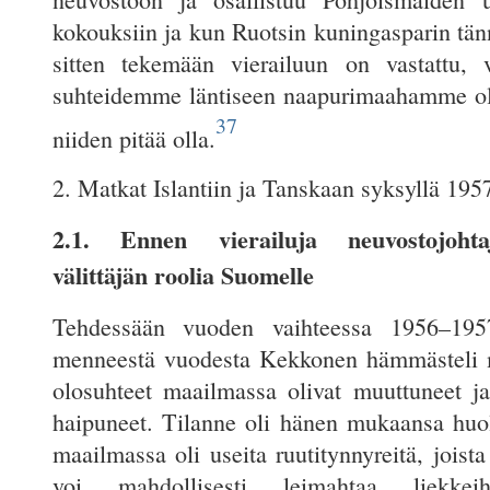
kokouksiin ja kun Ruotsin kuningasparin tän
sitten tekemään vierailuun on vastattu, 
suhteidemme läntiseen naapurimaahamme ol
37
niiden pitää olla.
2. Matkat Islantiin ja Tanskaan syksyllä 195
2.1. Ennen vierailuja neuvostojohtaj
välittäjän roolia Suomelle
Tehdessään vuoden vaihteessa 1956–195
menneestä vuodesta Kekkonen hämmästeli m
olosuhteet maailmassa olivat muuttuneet ja
haipuneet. Tilanne oli hänen mukaansa huol
maailmassa oli useita ruutitynnyreitä, jois
voi mahdollisesti leimahtaa liekke