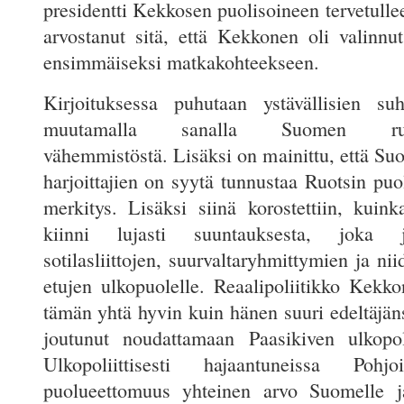
presidentti Kekkosen puolisoineen tervetullee
arvostanut sitä, että Kekkonen oli valinnut
ensimmäiseksi matkakohteekseen.
Kirjoituksessa puhutaan ystävällisien suh
muutamalla sanalla Suomen ruotsi
vähemmistöstä. Lisäksi on mainittu, että Su
harjoittajien on syytä tunnustaa Ruotsin pu
merkitys. Lisäksi siinä korostettiin, kuink
kiinni lujasti suuntauksesta, joka j
sotilasliittojen, suurvaltaryhmittymien ja niid
etujen ulkopuolelle. Reaalipoliitikko Kekko
tämän yhtä hyvin kuin hänen suuri edeltäjän
joutunut noudattamaan Paasikiven ulkopolii
Ulkopoliittisesti hajaantuneissa Pohj
puolueettomuus yhteinen arvo Suomelle ja