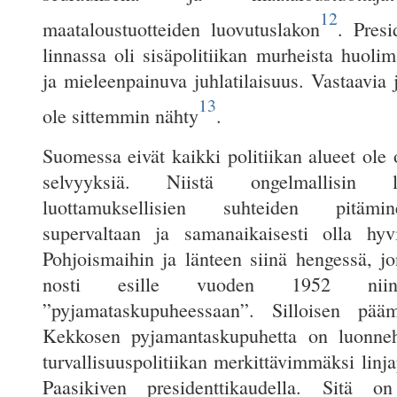
12
maataloustuotteiden luovutuslakon
. Presi
linnassa oli sisäpolitiikan murheista huolim
ja mieleenpainuva juhlatilaisuus. Vastaavia
13
ole sittemmin nähty
.
Suomessa eivät kaikki politiikan alueet ole o
selvyyksiä. Niistä ongelmallisin l
luottamuksellisien suhteiden pitämi
supervaltaan ja samanaikaisesti olla hyv
Pohjoismaihin ja länteen siinä hengessä, 
nosti esille vuoden 1952 niin
”pyjamataskupuheessaan”. Silloisen pääm
Kekkosen pyjamantaskupuhetta on luonne
turvallisuuspolitiikan merkittävimmäksi linj
Paasikiven presidenttikaudella. Sitä on