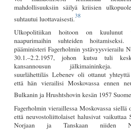
mahdollisuuksiin säilyä kriisien ulkopuo
38
suhtautui luottavaisesti.
Ulkopolitiikan hoitoon on kuulunut val
naapurimaihin suhteiden hoitamiseksi. 
pääministeri Fagerholmin ystävyysvierailu N
30.1.–2.2.1957, johon kutsu tuli kesk
kansannousun jälkimaininkeja. Neu
suurlähettiläs Lebenev oli ottanut yhteyttä
että hän vierailisi Moskovassa ennen neu
Bulkanin ja Hrushtshovin kesän 1957 Suomen
Fagerholmin vieraillessa Moskovassa siellä oli
että neuvostoliittolaiset halusivat vaikutta
Norjaan ja Tanskaan niiden NAT