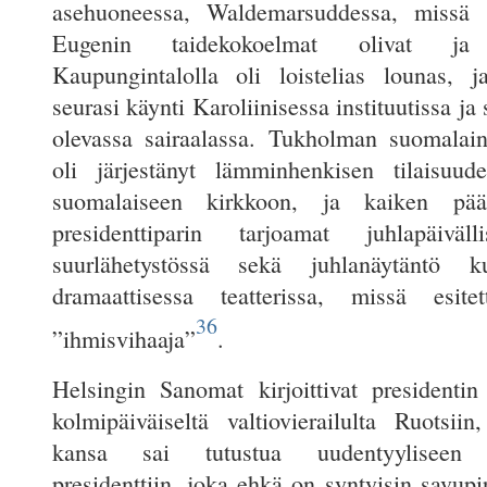
asehuoneessa, Waldemarsuddessa, missä tai
Eugenin taidekokoelmat olivat ja S
Kaupungintalolla oli loistelias lounas, 
seurasi käynti Karoliinisessa instituutissa ja
olevassa sairaalassa. Tukholman suomalai
oli järjestänyt lämminhenkisen tilaisuu
suomalaiseen kirkkoon, ja kaiken päät
presidenttiparin tarjoamat juhlapäivä
suurlähetystössä sekä juhlanäytäntö kun
dramaattisessa teatterissa, missä esitet
36
”ihmisvihaaja”
.
Helsingin Sanomat kirjoittivat presidentin 
kolmipäiväiseltä valtiovierailulta Ruotsiin
kansa sai tutustua uudentyyliseen 
presidenttiin, joka ehkä on syntyisin savupi