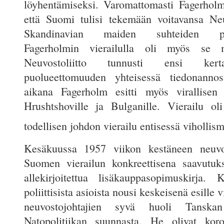
löyhentämiseksi. Varomattomasti Fagerholm
että Suomi tulisi tekemään voitavansa Neu
Skandinavian maiden suhteiden para
Fagerholmin vierailulla oli myös se m
Neuvostoliitto tunnusti ensi ke
puolueettomuuden yhteisessä tiedonanno
aikana Fagerholm esitti myös virallisen 
Hrushtshoville ja Bulganille. Vierailu o
todellisen johdon vierailu entisessä vihollis
Kesäkuussa 1957 viikon kestäneen neuvost
Suomen vierailun konkreettisena saavutuk
allekirjoitettua lisäkauppasopimuskirja. Ka
poliittisista asioista nousi keskeisenä esille 
neuvostojohtajien syvä huoli Tansk
Natopolitiikan suunnasta. He olivat koro