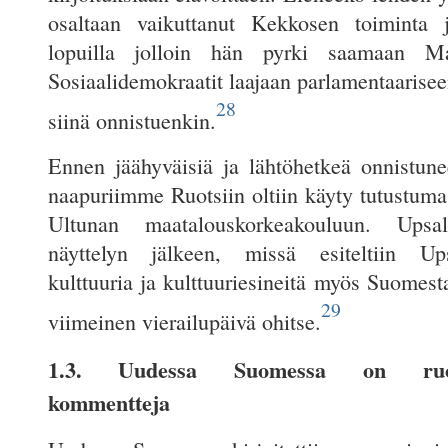
osaltaan vaikuttanut Kekkosen toiminta 
lopuilla jolloin hän pyrki saamaan Maa
Sosiaalidemokraatit laajaan parlamentaarise
28
siinä onnistuenkin.
Ennen jäähyväisiä ja lähtöhetkeä onnistunee
naapuriimme Ruotsiin oltiin käyty tutustuma
Ultunan maatalouskorkeakouluun. Upsal
näyttelyn jälkeen, missä esiteltiin U
kulttuuria ja kulttuuriesineitä myös Suomest
29
viimeinen vierailupäivä ohitse.
1.3. Uudessa Suomessa on ruotsa
kommentteja