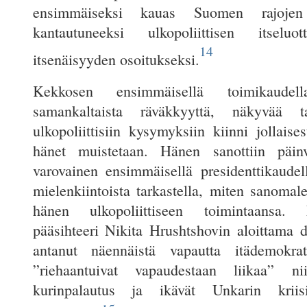
ensimmäiseksi kauas Suomen rajojen 
kantautuneeksi ulkopoliittisen itselu
14
itsenäisyyden osoitukseksi.
Kekkosen ensimmäisellä toimikaudel
samankaltaista räväkkyyttä, näkyvää 
ulkopoliittisiin kysymyksiin kiinni jollaise
hänet muistetaan. Hänen sanottiin päinv
varovainen ensimmäisellä presidenttikaudel
mielenkiintoista tarkastella, miten sanomal
hänen ulkopoliittiseen toimintaansa. N
pääsihteeri Nikita Hrushtshovin aloittama de
antanut näennäistä vapautta itädemokrat
”riehaantuivat vapaudestaan liikaa” ni
kurinpalautus ja ikävät Unkarin krii