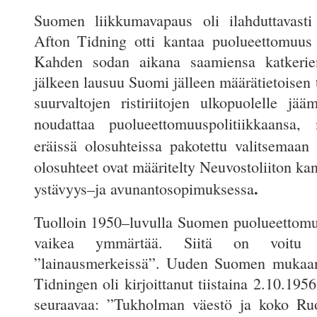
Suomen liikkumavapaus oli ilahduttavasti 
Afton
Tidning
otti kantaa puolueettomuus
Kahden sodan aikana saamiensa katkeri
jälkeen lausuu Suomi jälleen määrätietoisen
suurvaltojen ristiriitojen ulkopuolelle jää
noudattaa puolueettomuuspolitiikkaansa,
eräissä olosuhteissa
pakotettu valitsemaan
olosuhteet ovat määritelty Neuvostoliiton ka
.
ystävyys–ja avunantosopimuksessa
Tuolloin 1950–luvulla Suomen puolueettomuu
vaikea ymmärtää. Siitä on voitu
”lainausmerkeissä”. Uuden Suomen mukaa
Tidningen oli kirjoittanut tiistaina 2.10.1
seuraavaa: ”Tukholman väestö ja koko Ruot