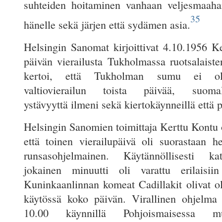
suhteiden hoitaminen vanhaan veljesmaaha
35
hänelle sekä järjen että sydämen asia.
Helsingin Sanomat kirjoittivat 4.10.1956 K
päivän vierailusta Tukholmassa ruotsalaiste
kertoi, että Tukholman sumu ei oll
valtiovierailun toista päivää, suomalai
ystävyyttä ilmeni sekä kiertokäynneillä että 
Helsingin Sanomien toimittaja Kerttu Kontu ol
että toinen vierailupäivä oli suorastaan h
runsasohjelmainen. Käytännöllisesti k
jokainen minuutti oli varattu erilaisiin 
Kuninkaanlinnan komeat Cadillakit olivat ol
käytössä koko päivän. Virallinen ohjelma 
10.00 käynnillä Pohjoismaisessa m