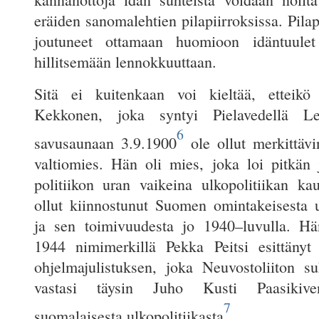
eräiden sanomalehtien pilapiirroksissa. Pilapi
joutuneet ottamaan huomioon idäntuulet
hillitsemään lennokkuuttaan.
Sitä ei kuitenkaan voi kieltää, etteik
Kekkonen, joka syntyi Pielavedellä Le
6
savusaunaan 3.9.1900
ole ollut merkittäv
valtiomies. Hän oli mies, joka loi pitkän 
politiikon uran vaikeina ulkopolitiikan ka
ollut kiinnostunut Suomen omintakeisesta ul
ja sen toimivuudesta jo 1940–luvulla. Hä
1944 nimimerkillä Pekka Peitsi esittänyt u
ohjelmajulistuksen, joka Neuvostoliiton su
vastasi täysin Juho Kusti Paasikiv
7
suomalaisesta ulkopolitiikasta
.