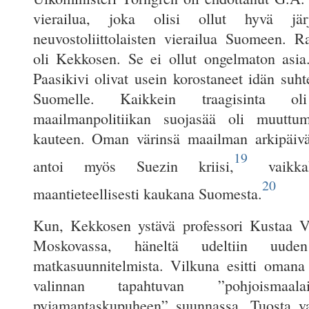
vierailua, joka olisi ollut hyvä jär
neuvostoliittolaisten vierailua Suomeen. Ra
oli Kekkosen. Se ei ollut ongelmaton asi
Paasikivi olivat usein korostaneet idän suhte
Suomelle. Kaikkein traagisinta o
maailmanpolitiikan suojasää oli muuttum
kauteen. Oman värinsä maailman arkipäivä
19
antoi myös Suezin kriisi,
vaikka
20
maantieteellisesti kaukana Suomesta.
Kun, Kekkosen ystävä professori Kustaa Vi
Moskovassa, häneltä udeltiin uuden
matkasuunnitelmista. Vilkuna esitti omana
valinnan tapahtuvan ”pohjoismaal
pyjamantaskupuheen” suunnassa. Tuosta va