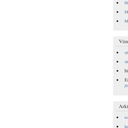
Hu
Ma
Mu
Vii
si
si
hi
E
ju
Arki
t
h