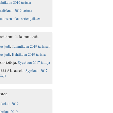
htikuun 2019 tarinaa
aliskuun 2019 tarinaa
utosten aikaa sotien jälkeen
meisimmät kommentit
:
tus judi
Tammikuun 2019 tarinaani
:
tus judi
Huhtikuun 2019 tarinaa
storioitsija
:
Syyskuun 2017 juttuja
rkki Alasaarela
:
Syyskuun 2017
ttuja
stot
oukokuu 2019
uhtikuu 2019