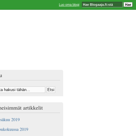
Luo oma blogi
u
eisimmät artikkelit
esäkuu 2019
oukokuussa 2019