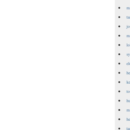
m
t
j
m
l
s
e
h
k
t
h
m
h
t