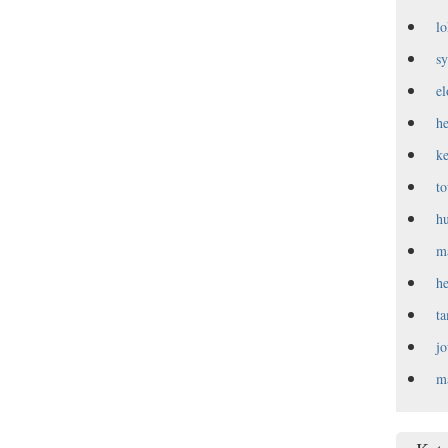
l
s
e
h
k
t
h
m
h
t
j
m