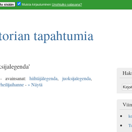
Muista kirjautuminen
Unohtuiko salasana?
orian tapahtumia
ksijalegenda’
Hak
 avainsanat:
hiihtäjälegenda
,
juoksijalegenda
,
rheilijaihanne
-
» Näytä
Viim
k
T