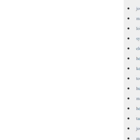
j
m
l
s
e
h
k
t
h
m
h
t
j
m