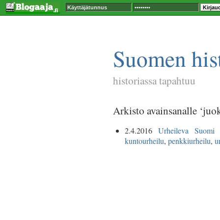
Suomen hist
historiassa tapahtuu
Arkisto avainsanalle ‘juo
2.4.2016
Urheileva Suomi
-
kuntourheilu
,
penkkiurheilu
,
u