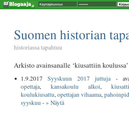
Suomen historian tap
historiassa tapahtuu
Arkisto avainsanalle ‘kiusattiin koulussa’
1.9.2017
Syyskuun 2017 juttuja
- ava
opettaja
,
kansakoulu alkoi
,
kiusat
koulukiusattu
,
opettajan vihaama
,
pahoinpid
syyskuu
-
» Näytä