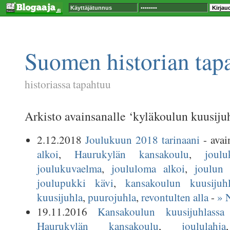
Suomen historian tap
historiassa tapahtuu
Arkisto avainsanalle ‘kyläkoulun kuusiju
2.12.2018
Joulukuun 2018 tarinaani
- avai
alkoi
,
Haurukylän kansakoulu
,
joulu
joulukuvaelma
,
joululoma alkoi
,
joulun 
joulupukki kävi
,
kansakoulun kuusijuh
kuusijuhla
,
puurojuhla
,
revontulten alla
-
» 
19.11.2016
Kansakoulun kuusijuhlassa
-
Haurukylän kansakoulu
,
joululahja