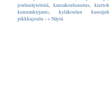
joulunäytelmiä
,
kansakouluasetus
,
kierto
kunnankirjasto
,
kyläkoulun kuusijuh
pikkkujoulu
-
» Näytä