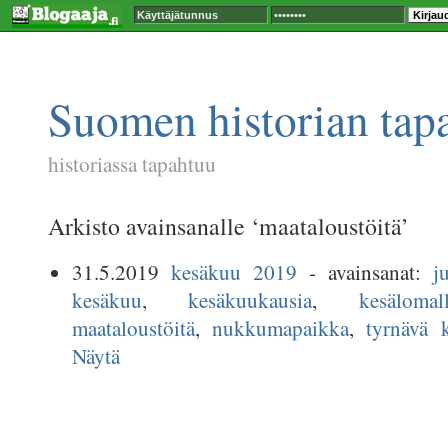
Suomen historian tap
historiassa tapahtuu
Arkisto avainsanalle ‘maataloustöitä’
31.5.2019
kesäkuu 2019
- avainsanat:
j
kesäkuu
,
kesäkuukausia
,
kesäloma
maataloustöitä
,
nukkumapaikka
,
tyrnävä 
Näytä