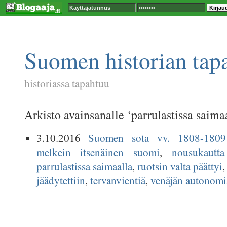
Suomen historian tap
historiassa tapahtuu
Arkisto avainsanalle ‘parrulastissa saima
3.10.2016
Suomen sota vv. 1808-1809
melkein itsenäinen suomi
,
nousukautta
parrulastissa saimaalla
,
ruotsin valta päättyi
jäädytettiin
,
tervanvientiä
,
venäjän autonomi