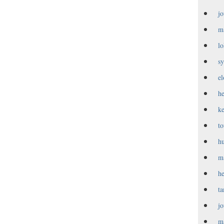
j
m
l
s
e
h
k
t
h
m
h
t
j
m