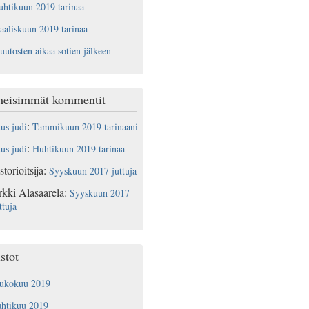
htikuun 2019 tarinaa
aliskuun 2019 tarinaa
utosten aikaa sotien jälkeen
meisimmät kommentit
:
tus judi
Tammikuun 2019 tarinaani
:
tus judi
Huhtikuun 2019 tarinaa
storioitsija
:
Syyskuun 2017 juttuja
rkki Alasaarela
:
Syyskuun 2017
ttuja
stot
oukokuu 2019
uhtikuu 2019