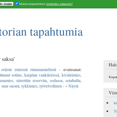
Muista kirjautuminen
Unohtuiko salasana?
orian tapahtumia
 saksa’
Hak
eräistä entisistä rintamamiehistä
- avainsanat:
ttunut sotilas
,
karjalan vankileirissä
,
kiväärimies
,
tamamies
,
siirrettiin reserviin
,
sodassa
,
sotahullu
,
,
suur suomi
,
tykkimies
,
työvelvollinen
-
» Näytä
Viim
k
T