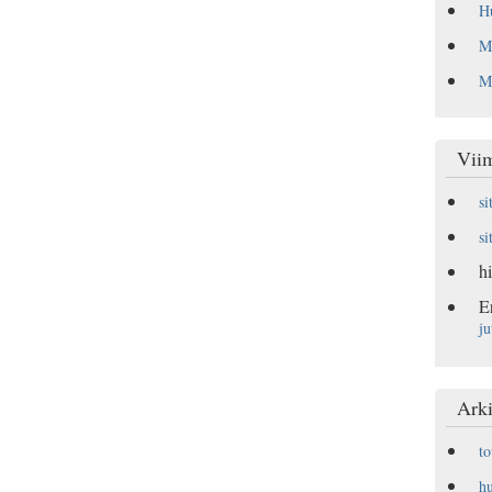
Hu
Ma
Mu
Vii
si
si
hi
E
ju
Arki
t
h