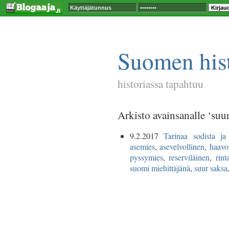
Suomen hist
historiassa tapahtuu
Arkisto avainsanalle ‘suur
9.2.2017
Tarinaa sodista ja 
asemies
,
asevelvollinen
,
haavoi
pyssymies
,
reserviläinen
,
rin
suomi miehittäjänä
,
suur saksa