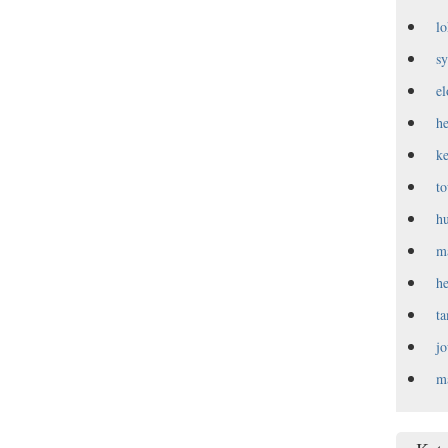
l
s
e
h
k
t
h
m
h
t
j
m