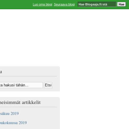
Luo oma blogi
Seuraava blogi
u
eisimmät artikkelit
esäkuu 2019
oukokuussa 2019