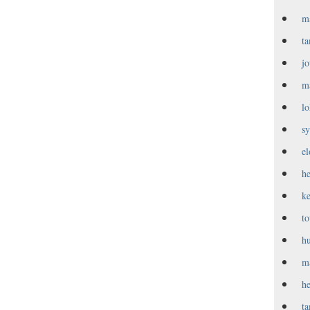
m
t
j
m
l
s
e
h
k
t
h
m
h
t