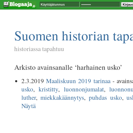
Suomen historian tap
historiassa tapahtuu
Arkisto avainsanalle ‘harhainen usko’
2.3.2019
Maaliskuun 2019 tarinaa
- avains
usko
,
kristitty
,
luonnonjumalat
,
luonnonu
luther
,
miekkakäännytys
,
puhdas usko
,
us
Näytä