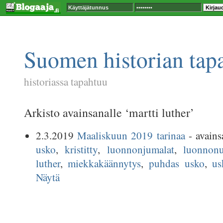
Suomen historian tap
historiassa tapahtuu
Arkisto avainsanalle ‘martti luther’
2.3.2019
Maaliskuun 2019 tarinaa
- avains
usko
,
kristitty
,
luonnonjumalat
,
luonnonu
luther
,
miekkakäännytys
,
puhdas usko
,
us
Näytä