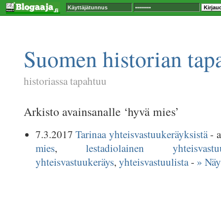
Suomen historian tap
historiassa tapahtuu
Arkisto avainsanalle ‘hyvä mies’
7.3.2017
Tarinaa yhteisvastuukeräyksistä
- a
mies
,
lestadiolainen yhteisvas
yhteisvastuukeräys
,
yhteisvastuulista
-
» Näy