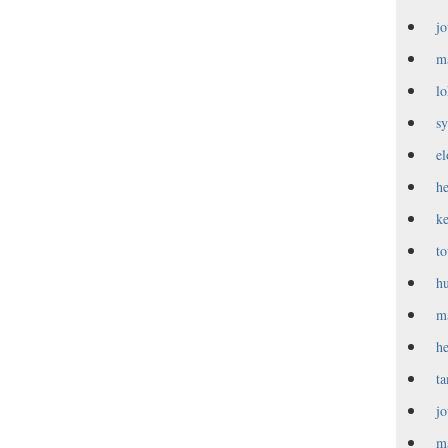
j
m
l
s
e
h
k
t
h
m
h
t
j
m