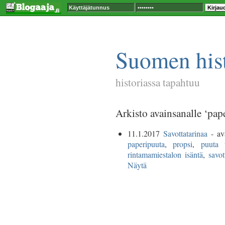
Suomen hist
historiassa tapahtuu
Arkisto avainsanalle ‘pap
11.1.2017
Savottatarinaa
- av
paperipuuta
,
propsi
,
puuta 
rintamamiestalon isäntä
,
savot
Näytä