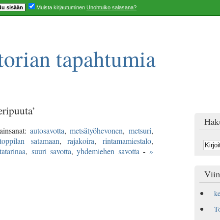
Muista kirjautuminen
Unohtuiko salasana?
orian tapahtumia
eripuuta’
Hak
ainsanat:
autosavotta
,
metsätyöhevonen
,
metsuri
,
toppilan satamaan
,
rajakoira
,
rintamamiestalo
,
tatarinaa
,
suuri savotta
,
yhdemiehen savotta
-
»
Viim
k
T