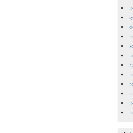
l
s
e
h
k
t
h
m
h
t
j
m