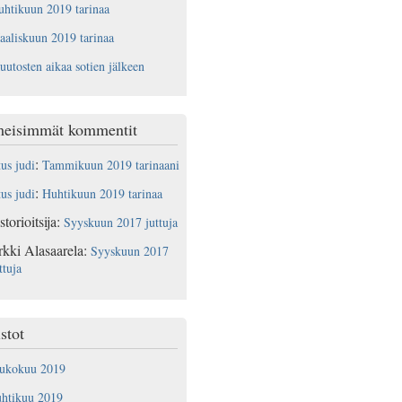
htikuun 2019 tarinaa
aliskuun 2019 tarinaa
utosten aikaa sotien jälkeen
meisimmät kommentit
:
tus judi
Tammikuun 2019 tarinaani
:
tus judi
Huhtikuun 2019 tarinaa
storioitsija
:
Syyskuun 2017 juttuja
rkki Alasaarela
:
Syyskuun 2017
ttuja
stot
oukokuu 2019
uhtikuu 2019