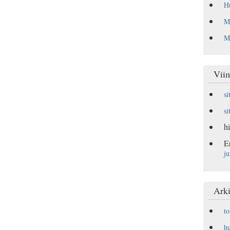
Hu
Ma
Mu
Vii
si
si
hi
E
ju
Arki
t
h