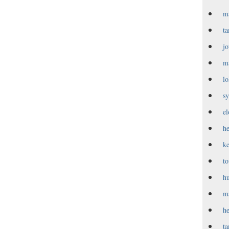
m
t
j
m
l
s
e
h
k
t
h
m
h
t