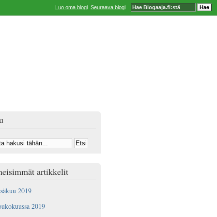
Luo oma blogi
Seuraava blogi
u
eisimmät artikkelit
esäkuu 2019
oukokuussa 2019