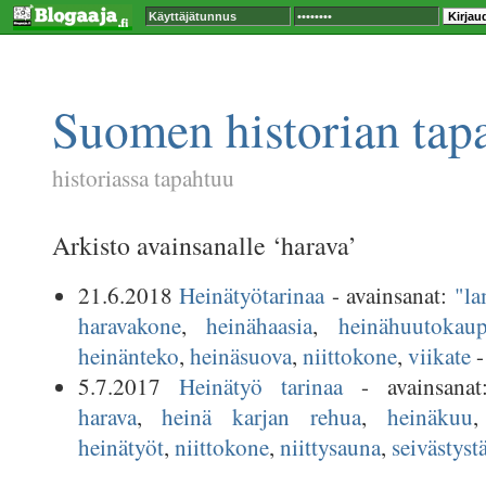
Suomen historian tap
historiassa tapahtuu
Arkisto avainsanalle ‘harava’
21.6.2018
Heinätyötarinaa
- avainsanat:
"l
haravakone
,
heinähaasia
,
heinähuutokau
heinänteko
,
heinäsuova
,
niittokone
,
viikate
5.7.2017
Heinätyö tarinaa
- avainsana
harava
,
heinä karjan rehua
,
heinäkuu
heinätyöt
,
niittokone
,
niittysauna
,
seivästyst