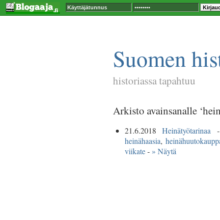
Suomen hist
historiassa tapahtuu
Arkisto avainsanalle ‘hei
21.6.2018
Heinätyötarinaa
- 
heinähaasia
,
heinähuutokaupp
viikate
-
» Näytä