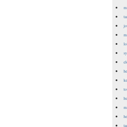
m
t
j
m
l
s
e
h
k
t
h
m
h
t