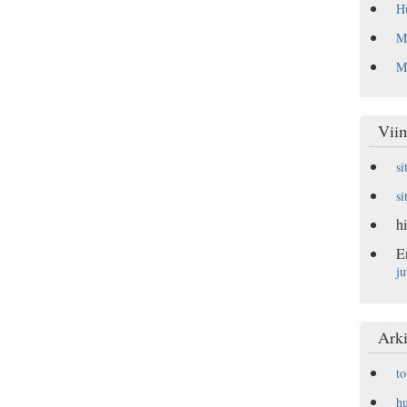
Hu
Ma
Mu
Vii
si
si
hi
E
ju
Arki
t
h