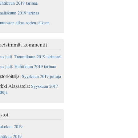
htikuun 2019 tarinaa
aliskuun 2019 tarinaa
utosten aikaa sotien jälkeen
meisimmät kommentit
:
tus judi
Tammikuun 2019 tarinaani
:
tus judi
Huhtikuun 2019 tarinaa
storioitsija
:
Syyskuun 2017 juttuja
rkki Alasaarela
:
Syyskuun 2017
ttuja
stot
oukokuu 2019
uhtikuu 2019