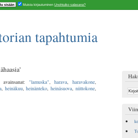
Muista kirjautuminen
Unohtuiko salasana?
orian tapahtumia
nähaasia’
Hak
avainsanat:
"lamuska"
,
harava
,
haravakone
,
a
,
heinäkuu
,
heinänteko
,
heinäsuova
,
niittokone
,
Viim
k
T