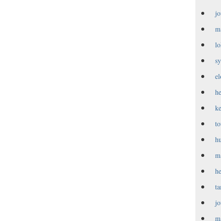
j
m
l
s
e
h
k
t
h
m
h
t
j
m