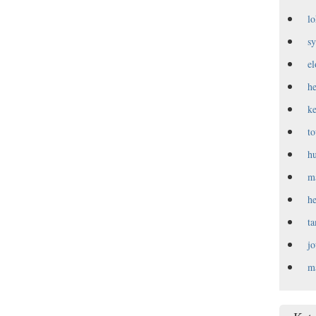
l
s
e
h
k
t
h
m
h
t
j
m