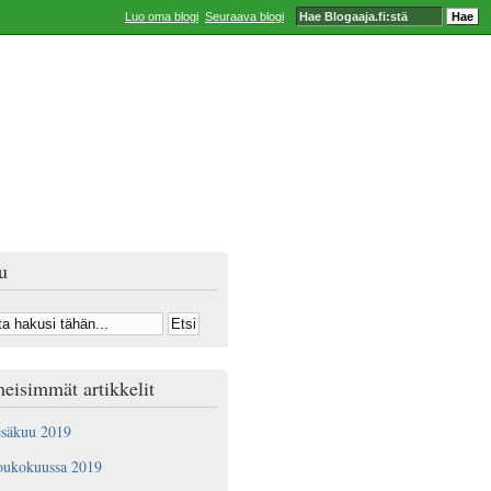
Luo oma blogi
Seuraava blogi
u
eisimmät artikkelit
esäkuu 2019
oukokuussa 2019