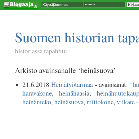
Suomen historian tap
historiassa tapahtuu
Arkisto avainsanalle ‘heinäsuova’
21.6.2018
Heinätyötarinaa
- avainsanat:
"l
haravakone
,
heinähaasia
,
heinähuutokau
heinänteko
,
heinäsuova
,
niittokone
,
viikate